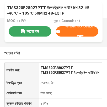
TMS320F28027PTT ইলেকট্রনিক আইসি চিপ 32-বিট
-40°C ~ 105°C 60MHz 48-LQFP
MOQ：১ পিসি
মূল্য：Consultant
আমাদের সাথে যোগাযোগ
ভালো দাম
করুন
পণ্যের বর্ণনা
TMS320F28027PTT
,
লক্ষণীয় করা:
TMS320F28027PTT ইলেকট্রনিক আইসি চিপ
উৎপত্তি স্থল
শেনজেন, চীন
ডেলিভারি সময়
স্টক আছে
ন্যূনতম চাহিদার পরিমাণ
১ পিসি