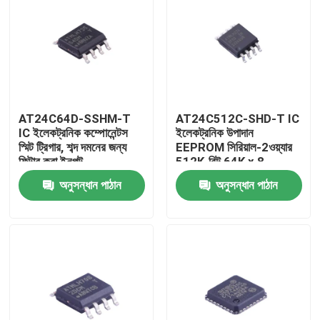
AT24C64D-SSHM-T
AT24C512C-SHD-T IC
IC ইলেকট্রনিক কম্পোনেন্টস
ইলেকট্রনিক উপাদান
স্মিট ট্রিগার, শব্দ দমনের জন্য
EEPROM সিরিয়াল-2ওয়্যার
ফিল্টার করা ইনপুট
512K-বিট 64K x 8
3.3V/5V 8-পিন SOIC
অনুসন্ধান পাঠান
অনুসন্ধান পাঠান
EIAJ T/R
বাড়ি
পণ্য
ভিডিও