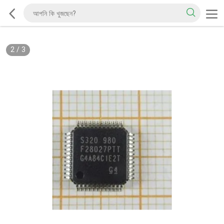
2
/
3