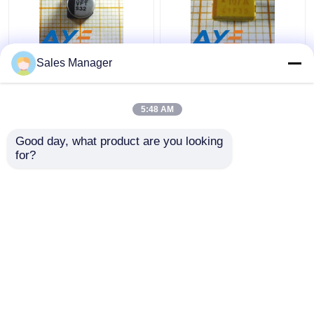
SMD অ্যালুমিনিয়াম
TAJC107K010RNJ
Sales Manager
ইলেক্ট্রোলাইটিক ক্যাপাসিটর
SMD ট্যানটালাম ইলেকট্রনিক
100uF 35V
উপাদান ক্যাপাসিটর 10V
EEEFT1V101AP
100uF 2312
5:48 AM
ভালো দাম
ভালো দাম
Good day, what product are you looking 
for?
আমাদের সাথে যোগাযোগ করুন
আমাদের সাথে যোগাযোগ করুন
আরো দেখুন
বাড়ি
আমাদের সম্পর্কে
আমাদের সাথে যোগাযোগ করুন
Desktop Site
সাইট ম্যাপ
Privacy Policy