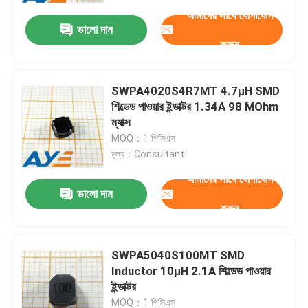
আমাদের সাথে যোগাযোগ
ভালো দাম
করুন
SWPA4020S4R7MT 4.7µH SMD
শিল্ডেড পাওয়ার ইন্ডাক্টর 1.34A 98 MOhm
ম্যাক্স
MOQ：1 পিসিএস
মূল্য：Consultant
আমাদের সাথে যোগাযোগ
ভালো দাম
করুন
বাড়ি
SWPA5040S100MT SMD
পণ্য
Inductor 10μH 2.1A শিল্ডেড পাওয়ার
ইন্ডাক্টর
ভিডিও
MOQ：1 পিসিএস