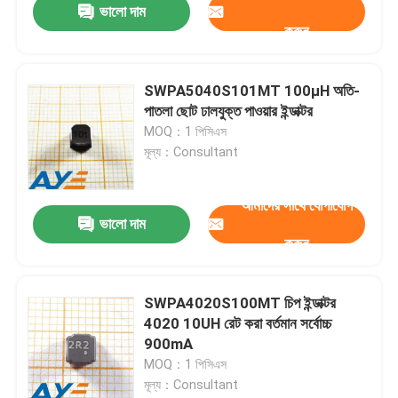
ভালো দাম
করুন
SWPA5040S101MT 100μH অতি-
পাতলা ছোট ঢালযুক্ত পাওয়ার ইন্ডাক্টর
MOQ：1 পিসিএস
মূল্য：Consultant
আমাদের সাথে যোগাযোগ
ভালো দাম
করুন
SWPA4020S100MT চিপ ইন্ডাক্টর
4020 10UH রেট করা বর্তমান সর্বোচ্চ
900mA
MOQ：1 পিসিএস
মূল্য：Consultant