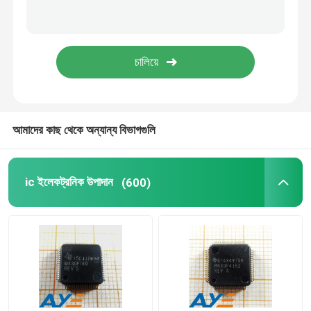
SMD Ferrite জপমালা
বাইপোলার জংশন ট্রানজিস্টর
ইএমআই ফিল্টার এসএমডি
আমাদের কাছ থেকে অন্যান্য বিভাগগুলি
ইলেকট্রনিক্স প্যাসিভ উপাদান
ic ইলেকট্রনিক উপাদান
(600)