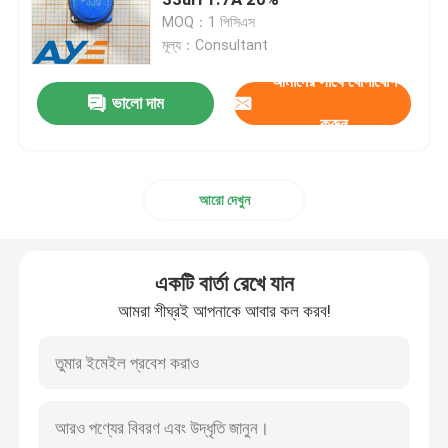
MOQ：1 পিসিএস
মূল্য：Consultant
আইসি ডায়োড ট্রানজিস্টর
আমাদের সাথে যোগাযোগ
ভালো দাম
বোতাম ব্যাটারি ধারক
করুন
ইলেকট্রনিক উপাদান ক্যাপাসিটার
আরো দেখুন
এসএমডি ইন্ডাক্টর
একটি বার্তা রেখে যান
এসএমডি চিপ প্রতিরোধক
আমরা শীঘ্রই আপনাকে আবার কল করব!
ক্রিস্টাল অসিলেটর এসএমডি
ফটোইলেকট্রিক ডিভাইস