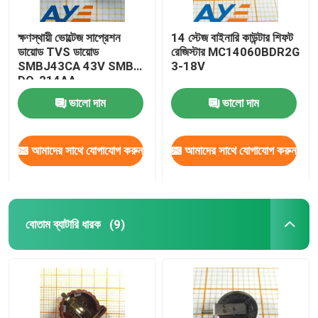
ক্ষণস্থায়ী ভোল্টেজ সাপ্রেশন
14 স্টেজ বাইনারি কাউন্টার শিফট
ডায়োড TVS ডায়োড
রেজিস্টার MC14060BDR2G
SMBJ43CA 43V SMB
3-18V
DO-214AA
ভালো দাম
ভালো দাম
আমাদের সাথে যোগাযোগ করুন
আমাদের সাথে যোগাযোগ করুন
বোতাম ব্যাটারি ধারক
(9)