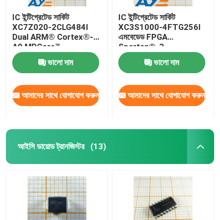
IC ইন্টিগ্রেটেড সার্কিট
IC ইন্টিগ্রেটেড সার্কিট
XC7Z020-2CLG484I
XC3S1000-4FTG256I
Dual ARM® Cortex®-
এমবেডেড FPGA
A9 MPCore™
Spartan®-3
ভালো দাম
ভালো দাম
আমাদের সাথে যোগাযোগ করুন
আমাদের সাথে যোগাযোগ করুন
আইসি ডায়োড ট্রানজিস্টর
(13)