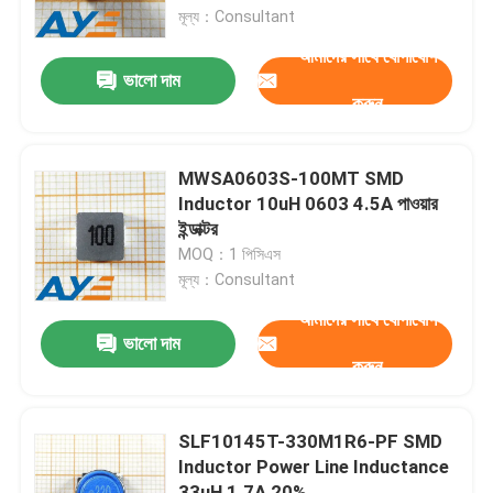
মূল্য：Consultant
আমাদের সাথে যোগাযোগ
আমাদের সম্পর্কে
ভালো দাম
করুন
কারখানা ভ্রমণ
MWSA0603S-100MT SMD
মান নিয়ন্ত্রণ
Inductor 10uH 0603 4.5A পাওয়ার
ইন্ডাক্টর
MOQ：1 পিসিএস
যোগাযোগ করুন
মূল্য：Consultant
আমাদের সাথে যোগাযোগ
উদ্ধৃতির জন্য আবেদন
ভালো দাম
করুন
ic ইলেকট্রনিক উপাদান
SLF10145T-330M1R6-PF SMD
Inductor Power Line Inductance
আইসি ইন্টিগ্রেটেড সার্কিট
33uH 1.7A 20%