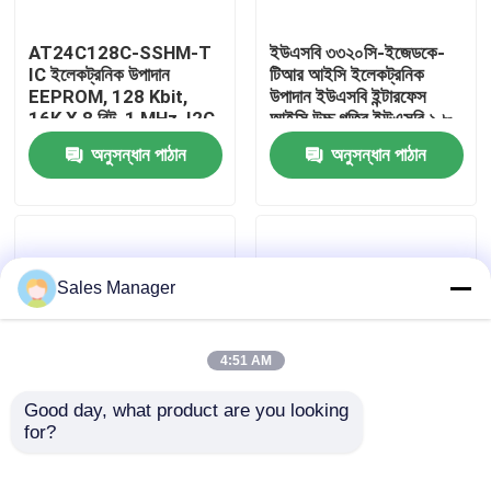
AT24C128C-SSHM-T
ইউএসবি ৩৩২০সি-ইজেডকে-
আমাদের সম্পর্কে
IC ইলেকট্রনিক উপাদান
টিআর আইসি ইলেকট্রনিক
EEPROM, 128 Kbit,
উপাদান ইউএসবি ইন্টারফেস
16K X 8 বিট, 1 MHz, I2C,
আইসি উচ্চ গতির ইউএসবি ১.৮
কারখানা ভ্রমণ
SOIC, 8-পিন
ভোল্ট ইউএলপিআই
অনুসন্ধান পাঠান
অনুসন্ধান পাঠান
মান নিয়ন্ত্রণ
যোগাযোগ করুন
Sales Manager
উদ্ধৃতির জন্য আবেদন
4:51 AM
ic ইলেকট্রনিক উপাদান
Good day, what product are you looking 
for?
CC1101RGPR IC
CC2530F256RHAR IC
ইলেকট্রনিক কম্পোনেন্ট
ইলেকট্রনিক কম্পোনেন্টস ৮০২।
আইসি ইন্টিগ্রেটেড সার্কিট
802.15.4/জিগবি/
15.4/জিগবি/আরএফ4সিই