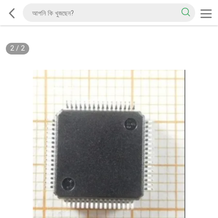
2
/
2