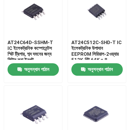
AT24C64D-SSHM-T
AT24C512C-SHD-T IC
IC ইলেকট্রনিক কম্পোনেন্টস
ইলেকট্রনিক উপাদান
স্মিট ট্রিগার, শব্দ দমনের জন্য
EEPROM সিরিয়াল-2ওয়্যার
ফিল্টার করা ইনপুট
512K-বিট 64K x 8
3.3V/5V 8-পিন SOIC
অনুসন্ধান পাঠান
অনুসন্ধান পাঠান
EIAJ T/R
বাড়ি
পণ্য
ভিডিও