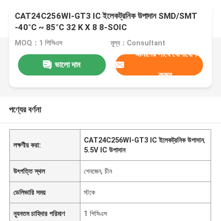
CAT24C256WI-GT3 IC ইলেকট্রনিক উপাদান SMD/SMT
-40°C ~ 85°C 32 K X 8 8-SOIC
MOQ：1 পিসিএস
মূল্য：Consultant
আমাদের সাথে যোগাযোগ
ভালো দাম
করুন
পণ্যের বর্ণনা
CAT24C256WI-GT3 IC ইলেকট্রনিক উপাদান
,
লক্ষণীয় করা:
5.5V IC উপাদান
উৎপত্তি স্থল
শেনজেন, চীন
ডেলিভারি সময়
স্টকে
ন্যূনতম চাহিদার পরিমাণ
1 পিসিএস