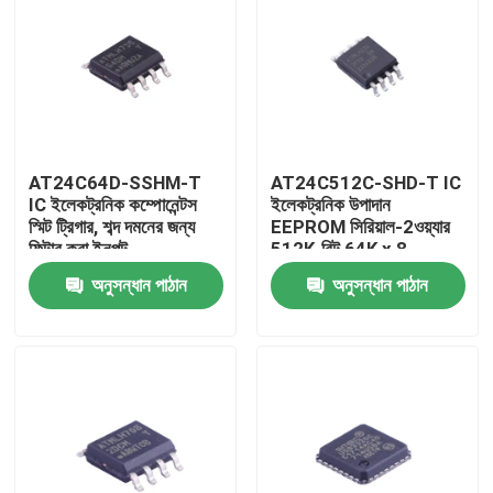
AT24C64D-SSHM-T
AT24C512C-SHD-T IC
IC ইলেকট্রনিক কম্পোনেন্টস
ইলেকট্রনিক উপাদান
স্মিট ট্রিগার, শব্দ দমনের জন্য
EEPROM সিরিয়াল-2ওয়্যার
ফিল্টার করা ইনপুট
512K-বিট 64K x 8
3.3V/5V 8-পিন SOIC
অনুসন্ধান পাঠান
অনুসন্ধান পাঠান
EIAJ T/R
বাড়ি
পণ্য
ভিডিও