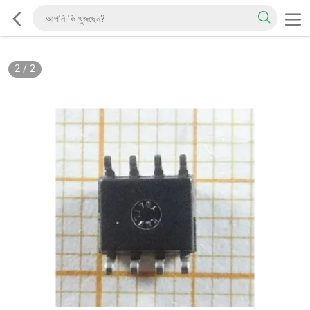
2
/
2