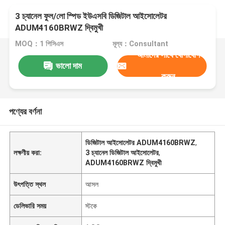
3 চ্যানেল ফুল/লো স্পিড ইউএসবি ডিজিটাল আইসোলেটর
ADUM4160BRWZ দ্বিমুখী
MOQ：1 পিসিএস
মূল্য：Consultant
আমাদের সাথে যোগাযোগ
ভালো দাম
করুন
পণ্যের বর্ণনা
ডিজিটাল আইসোলেটর ADUM4160BRWZ
,
লক্ষণীয় করা:
3 চ্যানেল ডিজিটাল আইসোলেটর
,
ADUM4160BRWZ দ্বিমুখী
উৎপত্তি স্থল
আসল
ডেলিভারি সময়
স্টকে