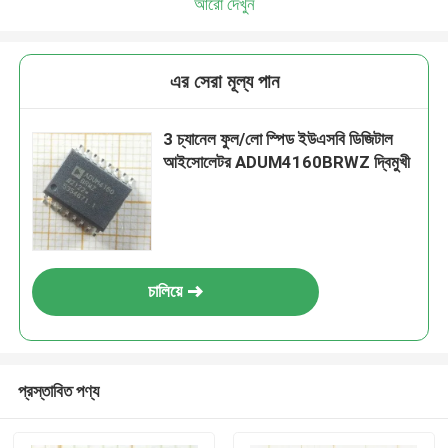
আরো দেখুন
এর সেরা মূল্য পান
3 চ্যানেল ফুল/লো স্পিড ইউএসবি ডিজিটাল
আইসোলেটর ADUM4160BRWZ দ্বিমুখী
চালিয়ে
প্রস্তাবিত পণ্য