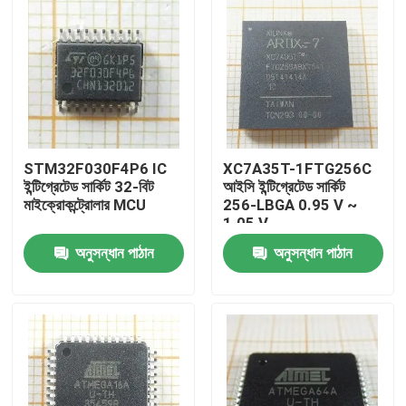
STM32F030F4P6 IC
XC7A35T-1FTG256C
ইন্টিগ্রেটেড সার্কিট 32-বিট
আইসি ইন্টিগ্রেটেড সার্কিট
মাইক্রোকন্ট্রোলার MCU
256-LBGA 0.95 V ~
1.05 V
অনুসন্ধান পাঠান
অনুসন্ধান পাঠান
বাড়ি
পণ্য
ভিডিও