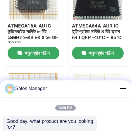
আমাদের সম্পর্কে
ATMEGA16A-AU IC
ATMEGA64A-AUR IC
ইন্টিগ্রেটেড সার্কিট ৮-বিট
ইন্টিগ্রেটেড সার্কিট 8 বিট ফ্ল্যাশ
কারখানা ভ্রমণ
১৬MHz ১৬KB ৮K X ১৬ ৪৪-
64TQFP -40°C ~ 85°C
TQFP
অনুসন্ধান পাঠান
অনুসন্ধান পাঠান
মান নিয়ন্ত্রণ
যোগাযোগ করুন
Sales Manager
উদ্ধৃতির জন্য আবেদন
8:28 PM
ic ইলেকট্রনিক উপাদান
Good day, what product are you looking 
for?
আইসি ইন্টিগ্রেটেড সার্কিট
PIC12F508-I/SN IC
MSP430F169IPMR