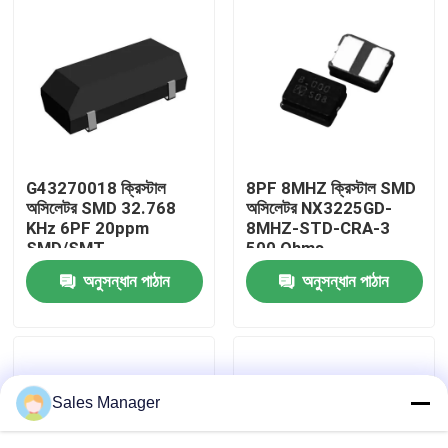
আমাদের সম্পর্কে
কারখানা ভ্রমণ
মান নিয়ন্ত্রণ
G43270018 ক্রিস্টাল
8PF 8MHZ ক্রিস্টাল SMD
অসিলেটর SMD 32.768
অসিলেটর NX3225GD-
KHz 6PF 20ppm
8MHZ-STD-CRA-3
যোগাযোগ করুন
SMD/SMT
500 Ohms
অনুসন্ধান পাঠান
অনুসন্ধান পাঠান
উদ্ধৃতির জন্য আবেদন
ic ইলেকট্রনিক উপাদান
Sales Manager
আইসি ইন্টিগ্রেটেড সার্কিট