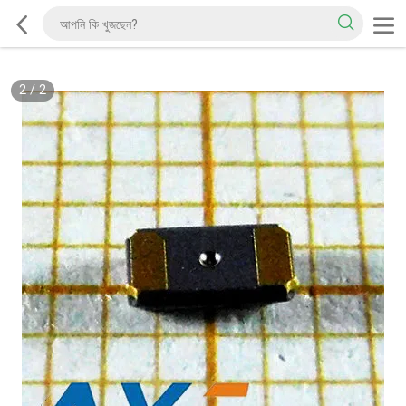
2
/
2